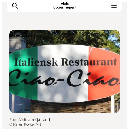
Restauranter
This is Copenhagen
Aktiviteter
Spis & drik
Områder
Planlæg din tur
CopenPay
Copenhagen Card
Foto
:
VisitNordsjælland
©
Karen Folker VN