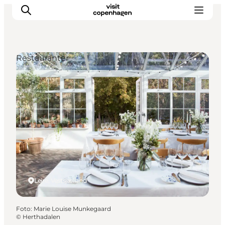
Restauranter
This is Copenhagen
Aktiviteter
Spis & drik
Områder
Planlæg din tur
CopenPay
Copenhagen Card
Lejre, Vestsjælland
Foto
:
Marie Louise Munkegaard
©
Herthadalen