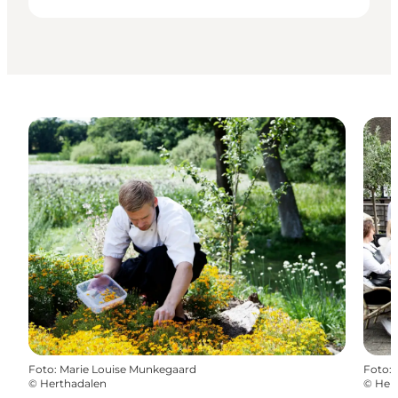
Foto
:
Marie Louise Munkegaard
Foto
:
©
Herthadalen
©
Her