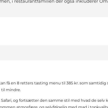
men, i restaurantfamilien der også inkluderer 
n få en 8 retters tasting menu til 385 kr. som samtidig 
til mindre.
fari, og fortsætter den samme stil med hvad de selv kal
lkommen atmosfære, og selvfølgelig med mad i topkvalite