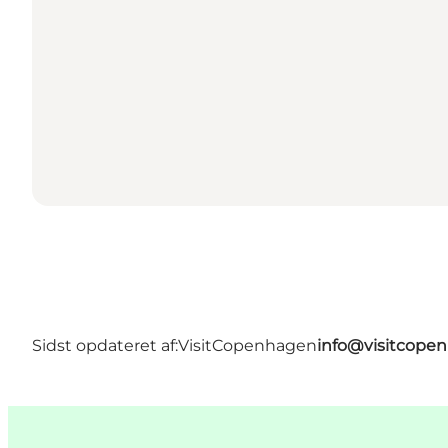
Sidst opdateret af:
VisitCopenhagen
info@visitcope