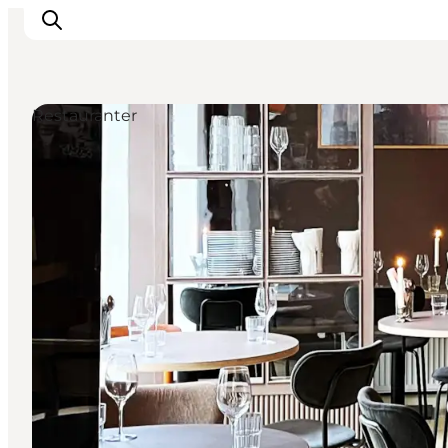
Restauranter
This is Copenhagen
Aktiviteter
Spis & drik
Områder
Planlæg din tur
CopenPay
Copenhagen Card