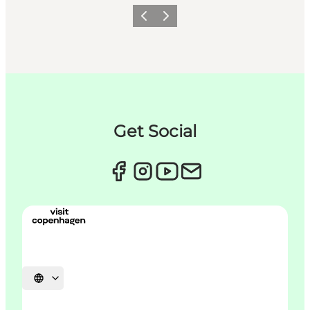
Forrige
Næste
Get Social
Vælg sprog