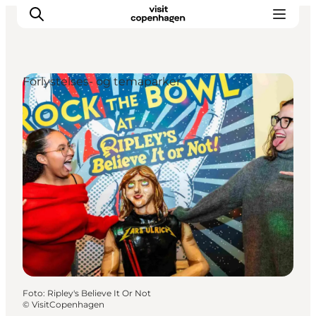
Forlystelses- og temaparker
This is Copenhagen
Aktiviteter
Spis & drik
Områder
Planlæg din tur
CopenPay
Copenhagen Card
Foto
:
Ripley's Believe It Or Not
©
VisitCopenhagen