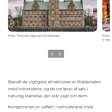
Foto
:
Thomas Høyrup Christensen
Foto
:
©
Won
Forrige
Næste
Blandt de vigtigste attraktioner er Riddersalen
med tronstolene, og de tre løver af sølv i
naturlig størrelse, der står vagt om dem.
Kongetronen er udført i narhvalstand med