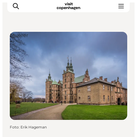
Museer
This is Copenhagen
Aktiviteter
Spis & drik
Områder
Planlæg din tur
CopenPay
Copenhagen Card
Foto
:
Erik Hageman