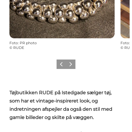
Foto
:
PR photo
Foto
:
©
RUDE
©
RU
Forrige
Næste
Tøjbutikken RUDE på Istedgade sælger tøj,
som har et vintage-inspireret look, og
indretningen afspejler da også den stil med
gamle billeder og skilte på væggen.