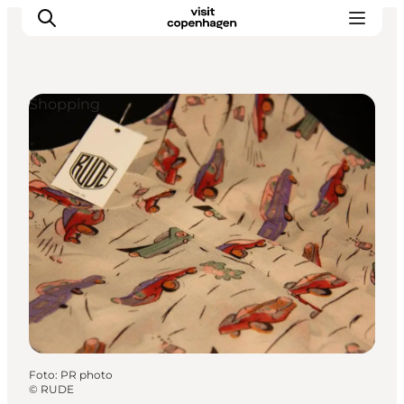
Shopping
This is Copenhagen
Aktiviteter
Spis & drik
Områder
Planlæg din tur
CopenPay
Copenhagen Card
Foto
:
PR photo
©
RUDE