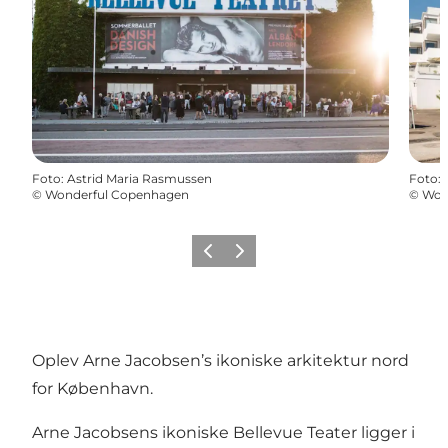
Foto
:
Astrid Maria Rasmussen
Foto
:
©
Wonderful Copenhagen
©
Won
Forrige
Næste
Oplev Arne Jacobsen’s ikoniske arkitektur nord
for København.
Arne Jacobsens ikoniske Bellevue Teater ligger i