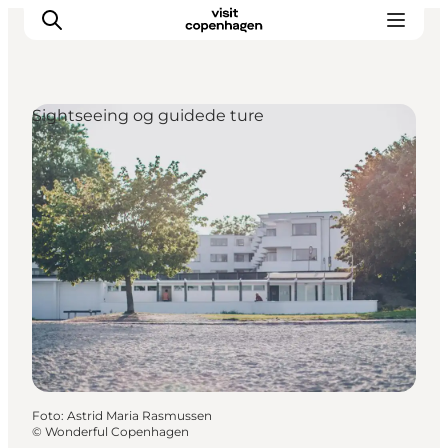
Sightseeing og guidede ture
This is Copenhagen
Aktiviteter
Spis & drik
Områder
Planlæg din tur
CopenPay
Copenhagen Card
Foto
:
Astrid Maria Rasmussen
©
Wonderful Copenhagen