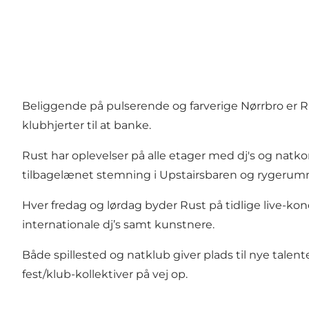
Beliggende på pulserende og farverige Nørrbro er Rus
klubhjerter til at banke.
Rust har oplevelser på alle etager med dj's og natko
tilbagelænet stemning i Upstairsbaren og rygerum
Hver fredag og lørdag byder Rust på tidlige live-kon
internationale dj’s samt kunstnere.
Både spillested og natklub giver plads til nye tal
fest/klub-kollektiver på vej op.