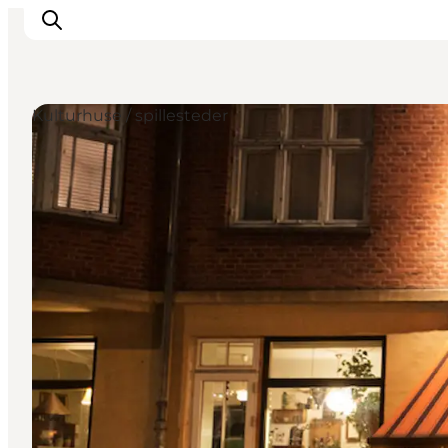
Kulturhuse / spillesteder
This is Copenhagen
Aktiviteter
Spis & drik
Områder
Planlæg din tur
CopenPay
Copenhagen Card