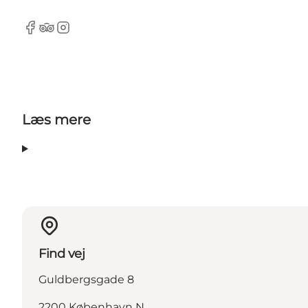
Facebook
Tripadvisor
Instagram
Læs mere
Find vej
Guldbergsgade 8
2200 København N