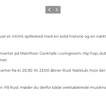
Forrige
Næste
t et intimt spillested med en solid historie og en natkl
ncerter på Mainfloor. Cocktails i Livingroom. Hip hop, d
met.
certer fra kl. 20:30. Kl. 23:00 åbner Rust Natklub, hvor
enter. På Rust møder du derfor både veletablerede musik