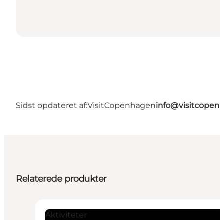
Sidst opdateret af:
VisitCopenhagen
info@visitcope
Relaterede produkter
Aktiviteter