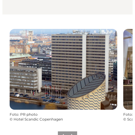
Foto
:
PR photo
Foto
:
©
Hotel Scandic Copenhagen
©
Sca