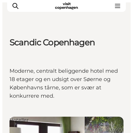
Scandic Copenhagen
This is Copenhagen
Aktiviteter
Spis & drik
Moderne, centralt beliggende hotel med
Områder
18 etager og en udsigt over Søerne og
Planlæg din tur
Københavns tårne, som er svær at
CopenPay
konkurrere med.
Copenhagen Card
Hoteller