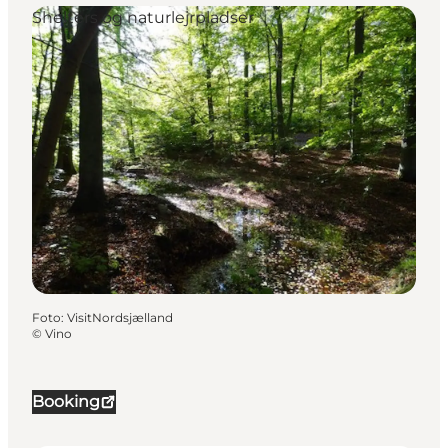
Shelters og naturlejrpladser
Foto
:
VisitNordsjælland
©
Vino
Booking