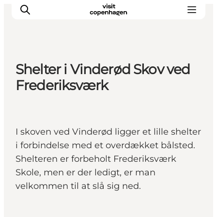
Shelter i Vinderød Skov ved
This is Copenhagen
Frederiksværk
Aktiviteter
Spis & drik
Områder
I skoven ved Vinderød ligger et lille shelter
Planlæg din tur
i forbindelse med et overdækket bålsted.
CopenPay
Shelteren er forbeholt Frederiksværk
Copenhagen Card
Skole, men er der ledigt, er man
velkommen til at slå sig ned.