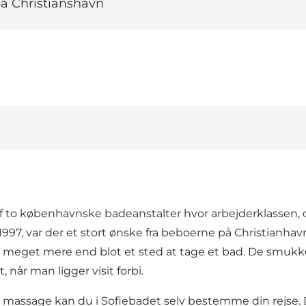
på Christianshavn
 en af to københavnske badeanstalter hvor arbejderklass
97, var der et stort ønske fra beboerne på Christianhav
eget mere end blot et sted at tage et bad. De smukke l
når man ligger visit forbi.
g massage kan du i Sofiebadet selv bestemme din rejse.