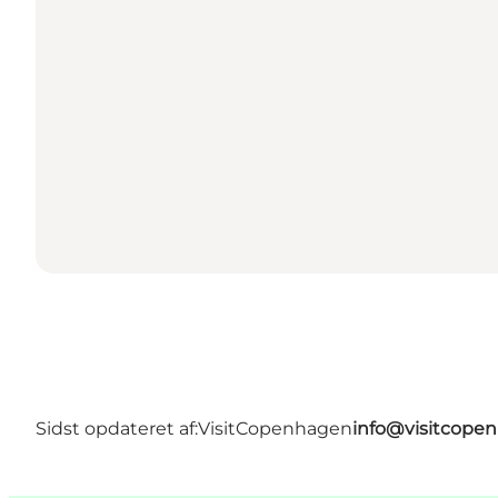
Sidst opdateret af:
VisitCopenhagen
info@visitcope