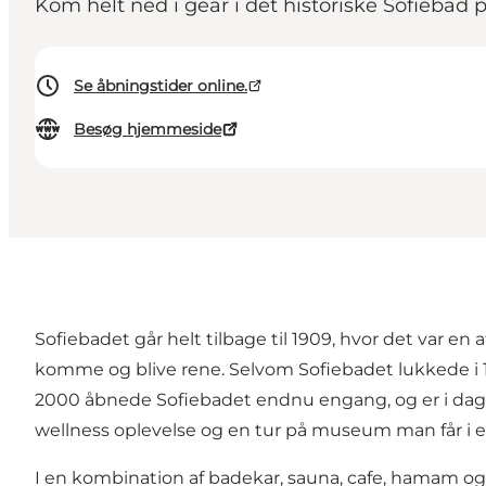
Kom helt ned i gear i det historiske Sofiebad 
Se åbningstider online.
Besøg hjemmeside
Sofiebadet går helt tilbage til 1909, hvor det var
komme og blive rene. Selvom Sofiebadet lukkede i 19
2000 åbnede Sofiebadet endnu engang, og er i dag m
wellness oplevelse og en tur på museum man får i et, 
I en kombination af badekar, sauna, cafe, hamam o