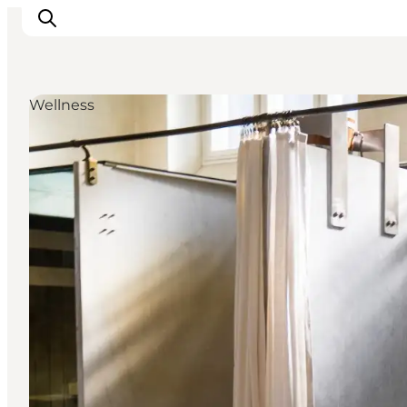
Wellness
This is Copenhagen
Aktiviteter
Spis & drik
Områder
Planlæg din tur
CopenPay
Copenhagen Card