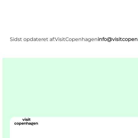
Sidst opdateret af:
VisitCopenhagen
info@visitcope