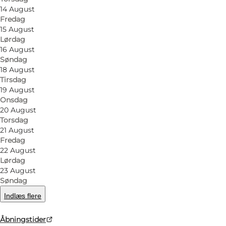
14 August
Fredag
15 August
Lørdag
16 August
Søndag
18 August
Tirsdag
19 August
Onsdag
20 August
Torsdag
21 August
Fredag
22 August
Lørdag
23 August
Søndag
Indlæs flere
Åbningstider
Foto
:
Marie Caroline Elbæk Schjeldal