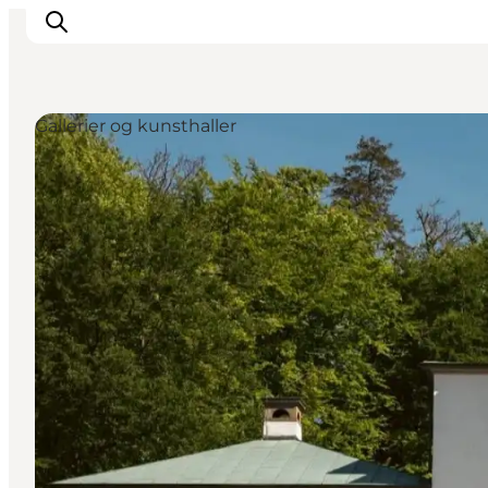
Gallerier og kunsthaller
This is Copenhagen
Aktiviteter
Spis & drik
Områder
Planlæg din tur
CopenPay
Copenhagen Card