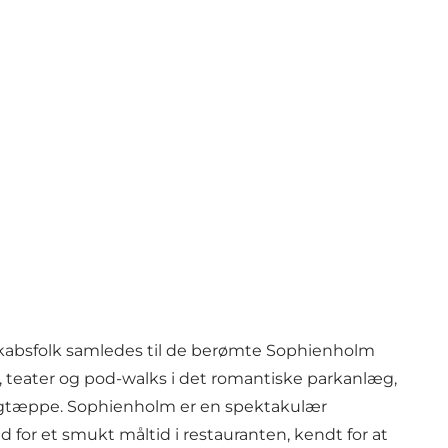
©
Sophienholm Kunsthal
enskabsfolk samledes til de berømte Sophienholm
, teater og pod-walks i det romantiske parkanlæg,
agtæppe. Sophienholm er en spektakulær
d for et smukt måltid i restauranten, kendt for at