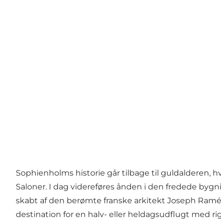
©
Wonderful Copenhagen
Sophienholms historie går tilbage til guldalderen, 
Saloner. I dag videreføres ånden i den fredede byg
skabt af den berømte franske arkitekt Joseph Ra
destination for en halv- eller heldagsudflugt med rig