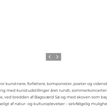
Forrige
Næste
hvor kunstnere, forfattere, komponister, poeter og vid
ning med kunstudstillinger året rundt, sommerkoncerter
mée, ved bredden af Bagsværd Sø og med skoven som b
eligt af natur- og kulturoplevelser – selvfølgelig mulighe