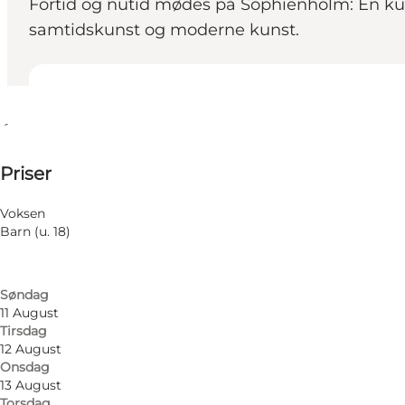
Fortid og nutid mødes på Sophienholm: En kul
samtidskunst og moderne kunst.
Se åbningstider
Åbningstider
75 DKK
Priser
Besøg hjemmeside
Filtrér efter måned
7 August
Voksen
Fredag
Barn (u. 18)
8 August
Lørdag
9 August
Søndag
11 August
Tirsdag
12 August
Onsdag
13 August
Torsdag