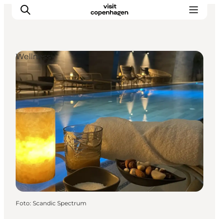
Wellness
This is Copenhagen
Aktiviteter
Spis & drik
Områder
Planlæg din tur
CopenPay
Copenhagen Card
Foto
:
Scandic Spectrum