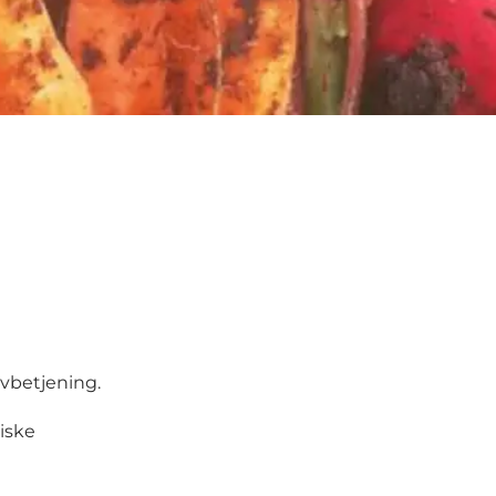
lvbetjening.
iske