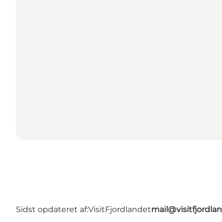
Sidst opdateret af:
VisitFjordlandet
mail@visitfjordla