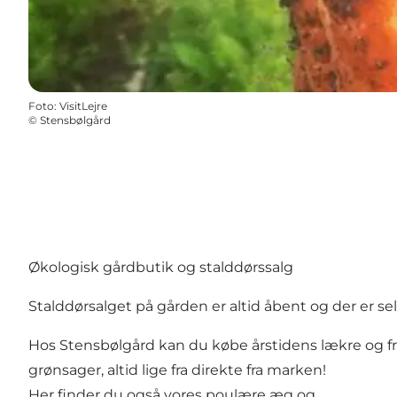
Foto
:
VisitLejre
©
Stensbølgård
Økologisk gårdbutik og stalddørssalg
Stalddørsalget på gården er altid åbent og der er se
Hos Stensbølgård kan du købe årstidens lækre og fr
grønsager, altid lige fra direkte fra marken!
Her finder du også vores poulære æg og