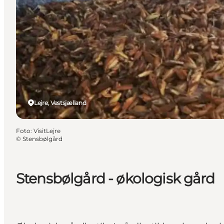
Lejre, Vestsjælland
Foto
:
VisitLejre
©
Stensbølgård
Stensbølgård - økologisk gård