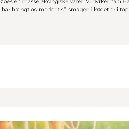
øbes en masse økologiske varer. Vi dyrker ca 5 H
 har hængt og modnet så smagen i kødet er i topkl