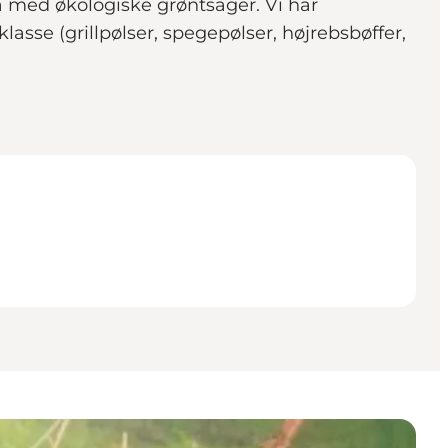
a med økologiske grøntsager. Vi har
asse (grillpølser, spegepølser, højrebsbøffer,