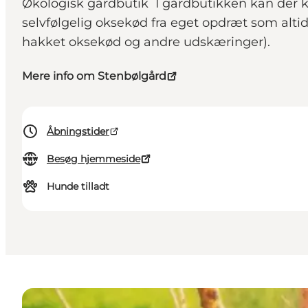
Økologisk gårdbutik I gårdbutikken kan der k
selvfølgelig oksekød fra eget opdræt som altid
hakket oksekød og andre udskæringer).
Mere info om Stenbølgård
Åbningstider
Besøg hjemmeside
Hunde tilladt