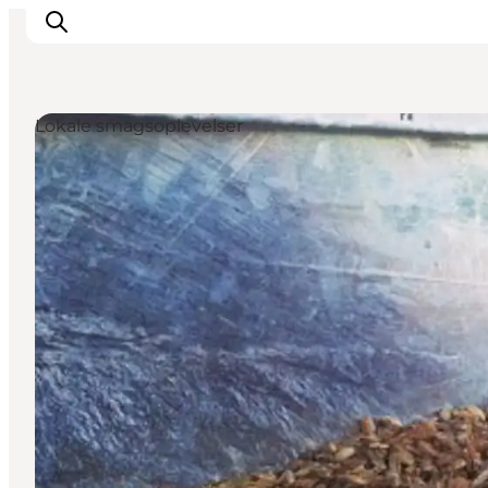
Lokale smagsoplevelser
This is Copenhagen
Aktiviteter
Spis & drik
Områder
Planlæg din tur
CopenPay
Copenhagen Card