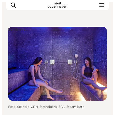
Wellness
This is Copenhagen
Aktiviteter
Spis & drik
Områder
Planlæg din tur
CopenPay
Copenhagen Card
Foto
:
Scandic_CPH_Strandpark_SPA_Steam bath