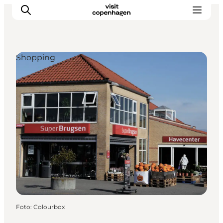
Shopping
This is Copenhagen
Aktiviteter
Spis & drik
Områder
Planlæg din tur
CopenPay
Copenhagen Card
Foto
:
Colourbox