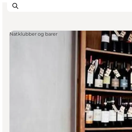
Natklubber og barer
This is Copenhagen
Aktiviteter
Spis & drik
Områder
Planlæg din tur
CopenPay
Copenhagen Card