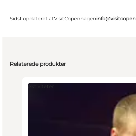
Sidst opdateret af:
VisitCopenhagen
info@visitcope
Relaterede produkter
Aktiviteter