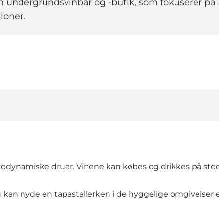
 undergrundsvinbar og -butik, som fokuserer på aut
ioner.
er biodynamiske druer. Vinene kan købes og drikkes på st
Du kan nyde en tapastallerken i de hyggelige omgivelser e