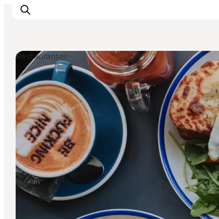
Restauranter
This is Copenhagen
Aktiviteter
Spis & drik
Områder
Planlæg din tur
CopenPay
Copenhagen Card