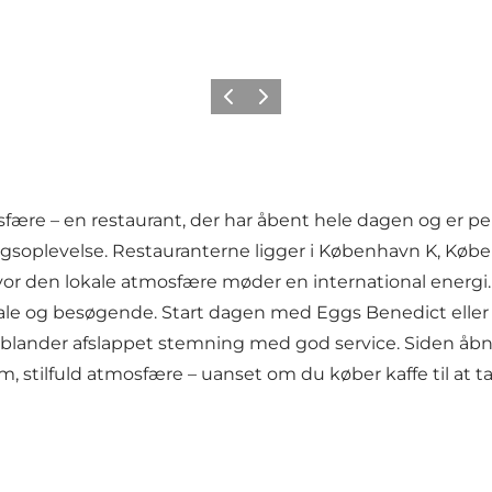
Forrige
Næste
ære – en restaurant, der har åbent hele dagen og er per
agsoplevelse. Restauranterne ligger i København K, Køb
or den lokale atmosfære møder en international energi. 
kale og besøgende. Start dagen med Eggs Benedict eller 
, der blander afslappet stemning med god service. Siden 
m, stilfuld atmosfære – uanset om du køber kaffe til at 