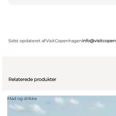
Sidst opdateret af:
VisitCopenhagen
info@visitcope
Relaterede produkter
Mad og drikke