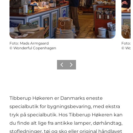
Foto
:
Mads Armgaard
Foto
:
©
Wonderful Copenhagen
©
Won
Forrige
Næste
Tibberup Høkeren er Danmarks eneste
specialbutik for bygningsbevaring, med ekstra
tryk på specialbutik. Hos Tibberup Høkeren kan
du finde alt lige fra antikke lamper, dørhåndtag,
stofledninger, tøj og sko eller original håndlavet