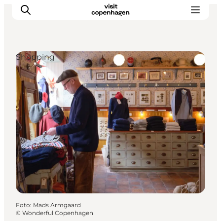
Shopping
This is Copenhagen
Aktiviteter
Spis & drik
Områder
Planlæg din tur
CopenPay
Copenhagen Card
Foto
:
Mads Armgaard
©
Wonderful Copenhagen