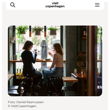
Natklubber og barer
This is Copenhagen
Aktiviteter
Spis & drik
Områder
Planlæg din tur
CopenPay
Copenhagen Card
Foto
:
Daniel Rasmussen
©
VisitCopenhagen