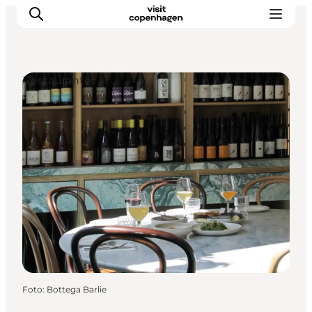
Restauranter
This is Copenhagen
Aktiviteter
Spis & drik
Områder
Planlæg din tur
CopenPay
Copenhagen Card
Foto
:
Bottega Barlie