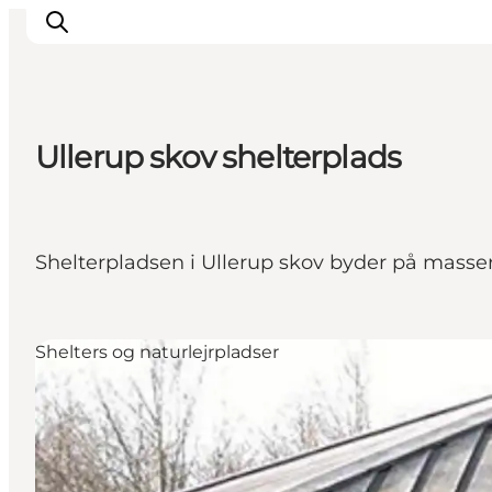
Ullerup skov shelterplads
This is Copenhagen
Aktiviteter
Spis & drik
Shelterpladsen i Ullerup skov byder på masser 
Områder
Planlæg din tur
CopenPay
Shelters og naturlejrpladser
Copenhagen Card