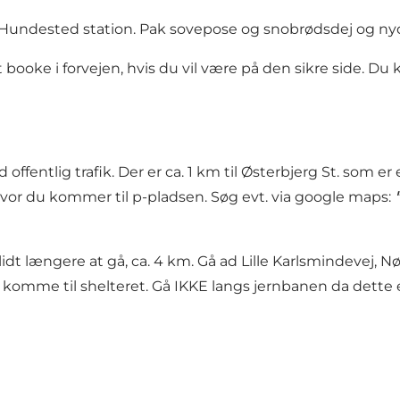
ra Hundested station. Pak sovepose og snobrødsdej og n
 booke i forvejen, hvis du vil være på den sikre side. Du
 offentlig trafik. Der er ca. 1 km til Østerbjerg St. som
hvor du kommer til p-pladsen. Søg evt. via google maps:
lidt længere at gå, ca. 4 km. Gå ad Lille Karlsmindevej,
komme til shelteret. Gå IKKE langs jernbanen da dette er 