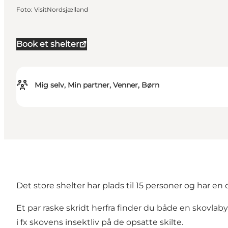
Foto
:
VisitNordsjælland
Book et shelter
Mig selv, Min partner, Venner, Børn
Det store shelter har plads til 15 personer og har 
Et par raske skridt herfra finder du både en skovlab
i fx skovens insektliv på de opsatte skilte.