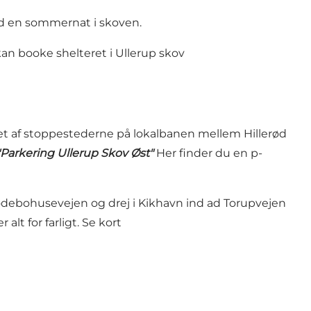
yd en sommernat i skoven.
 kan booke shelteret i Ullerup skov
 er et af stoppestederne på lokalbanen mellem Hillerød
"Parkering Ullerup Skov Øst"
Her finder du en p-
 Nødebohusevejen og drej i Kikhavn ind ad Torupvejen
alt for farligt.
Se kort