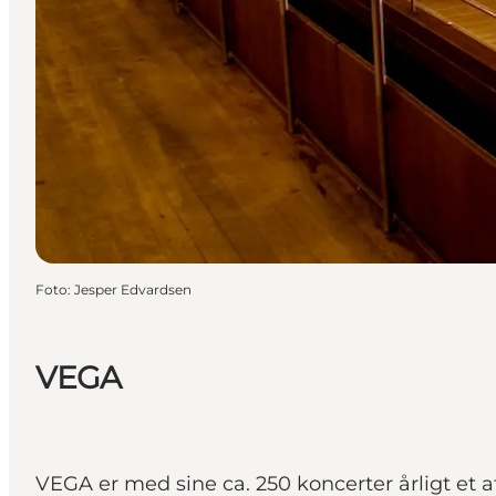
Foto
:
Jesper Edvardsen
VEGA
VEGA er med sine ca. 250 koncerter årligt et 