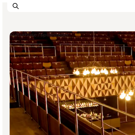
Kulturhuse / spillesteder
This is Copenhagen
Aktiviteter
Spis & drik
Områder
Planlæg din tur
CopenPay
Copenhagen Card