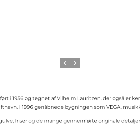
Forrige
Næste
rt i 1956 og tegnet af Vilhelm Lauritzen, der også er 
ufthavn. I 1996 genåbnede bygningen som VEGA, musik
lve, friser og de mange gennemførte originale detaljer