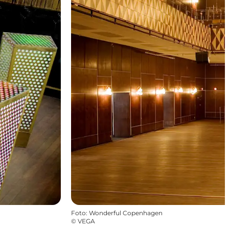
Foto
:
Wonderful Copenhagen
©
VEGA