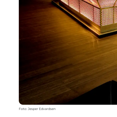
Foto
:
Jesper Edvardsen