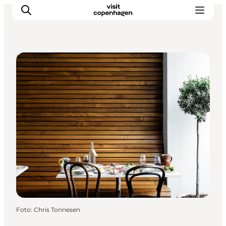
Restauranter
This is Copenhagen
Aktiviteter
Spis & drik
Områder
Planlæg din tur
CopenPay
Copenhagen Card
Foto
:
Chris Tonnesen