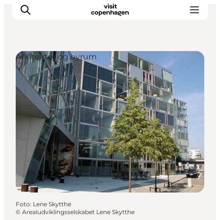
Arkitektur og byrum
This is Copenhagen
Aktiviteter
Spis & drik
Områder
Planlæg din tur
CopenPay
Copenhagen Card
Foto
:
Lene Skytthe
©
Arealudviklingsselskabet Lene Skytthe