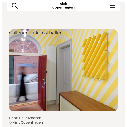
Gallerier og kunsthaller
This is Copenhagen
Aktiviteter
Spis & drik
Områder
Planlæg din tur
CopenPay
Copenhagen Card
Foto
:
Palle Madsen
©
Visit Copenhagen