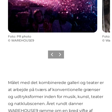
Foto
:
PR photo
Foto
:
©
WAREHOUSE9
©
War
Forrige
Næste
Målet med det kombinerede galleri og teater er
at arbejde på tværs af konventionelle grænser
og udtryksformer inden for musik, kunst, teater
og natklubscenen. Året rundt danner
WAREHOUSE9 ramme om en bred vifte af