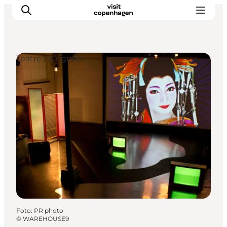
Teatre / biografer
This is Copenhagen
Aktiviteter
Spis & drik
Områder
Planlæg din tur
CopenPay
Copenhagen Card
Foto
:
PR photo
©
WAREHOUSE9