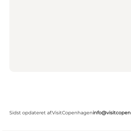
Sidst opdateret af:
VisitCopenhagen
info@visitcope