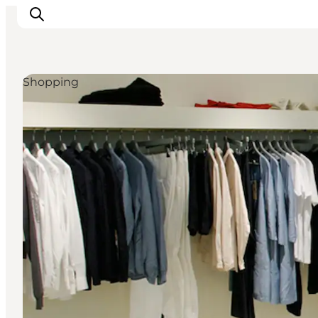
Shopping
This is Copenhagen
Aktiviteter
Spis & drik
Områder
Planlæg din tur
CopenPay
Copenhagen Card