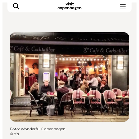
Cafeer
This is Copenhagen
Aktiviteter
Spis & drik
Områder
Planlæg din tur
CopenPay
Copenhagen Card
Foto
:
Wonderful Copenhagen
©
Y's