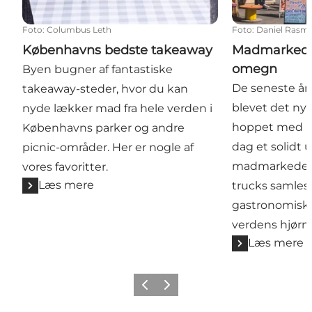
Foto
:
Columbus Leth
Foto
:
Daniel Rasm
Københavns bedste takeaway
Madmarkede
omegn
Byen bugner af fantastiske
De seneste å
takeaway-steder, hvor du kan
blevet det ny
nyde lækker mad fra hele verden i
hoppet med på
Københavns parker og andre
dag et solidt 
picnic-områder. Her er nogle af
madmarkeder, 
vores favoritter.
Læs mere
trucks samles
gastronomiske 
verdens hjørne
Læs mere
Forrige
Næste