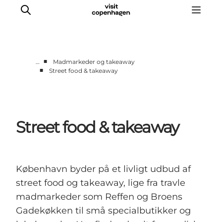
■
…
Madmarkeder og takeaway
■
Street food & takeaway
This is Copenhagen
Aktiviteter
Spis & drik
Street food & takeaway
Områder
Planlæg din tur
CopenPay
Copenhagen Card
København byder på et livligt udbud af
street food og takeaway, lige fra travle
madmarkeder som Reffen og Broens
Gadekøkken til små specialbutikker og