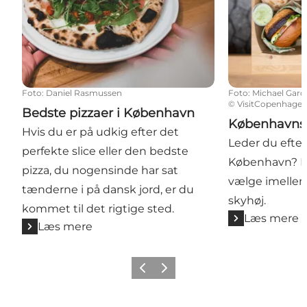
Foto
:
Daniel Rasmussen
Foto
:
Michael Gard
©
VisitCopenhage
Bedste pizzaer i København
Københavns 
Hvis du er på udkig efter det
Leder du efter
perfekte slice eller den bedste
København? De
pizza, du nogensinde har sat
vælge imellem
tænderne i på dansk jord, er du
skyhøj.
kommet til det rigtige sted.
Læs mere
Læs mere
Forrige
Næste