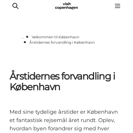
■
…
Velkommen til København
■
Årstidernes forvandling i København
This is Copenhagen
Aktiviteter
Spis & drik
Årstidernes forvandling i
Områder
Planlæg din tur
København
CopenPay
Copenhagen Card
Med sine tydelige årstider er København
et fantastisk rejsemål året rundt. Oplev,
hvordan byen forandrer sig med hver