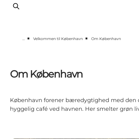
■
■
…
Velkommen til København
Om København
This is Copenhagen
Aktiviteter
Spis & drik
Om København
Områder
Planlæg din tur
CopenPay
København forener bæredygtighed med den dan
Copenhagen Card
hyggelig café ved havnen. Her smelter grøn l