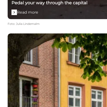
Pedal your way through the capital
Read more
Foto
:
Julia Lindemalm
Read more