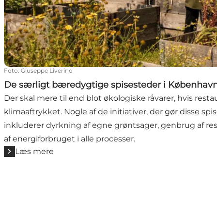
Foto
:
Giuseppe Liverino
De særligt bæredygtige spisesteder i Københav
Der skal mere til end blot økologiske råvarer, hvis rest
klimaaftrykket. Nogle af de initiativer, der gør disse s
inkluderer dyrkning af egne grøntsager, genbrug af r
af energiforbruget i alle processer.
Læs mere