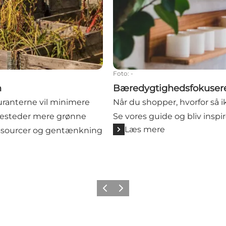
Foto
:
-
n
Bæredygtighedsfokusere
auranterne vil minimere
Når du shopper, hvorfor så
pisesteder mere grønne
Se vores guide og bliv inspir
Læs mere
essourcer og gentænkning
Forrige
Næste