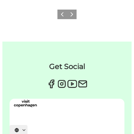
Forrige
Næste
Get Social
Vælg sprog