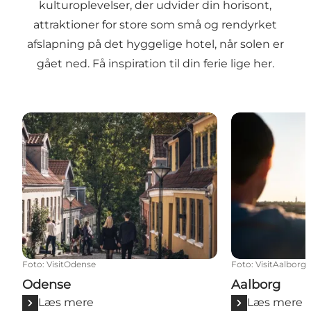
kulturoplevelser, der udvider din horisont,
attraktioner for store som små og rendyrket
afslapning på det hyggelige hotel, når solen er
gået ned. Få inspiration til din ferie lige her.
Odense
Aalborg
Foto
:
VisitOdense
Foto
:
VisitAalborg
Odense
Aalborg
Læs mere
Læs mere