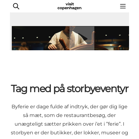
Afspil video
This is Copenhagen
Aktiviteter
Spis & drik
Områder
Tag med på storbyeventyr
Planlæg din tur
CopenPay
Copenhagen Card
Byferie er dage fulde af indtryk, der gør dig lige
så mæt, som de restaurantbesøg, der
unægteligt sætter prikken over i’et i ”ferie”. I
storbyen er der butikker, der lokker, museer og