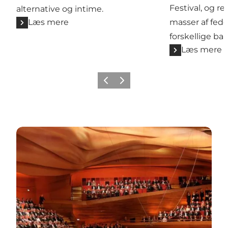
Festival, og re
alternative og intime.
Læs mere
masser af fed
forskellige bar
Læs mere
Forrige
Næste
Find ud af hvad der sker