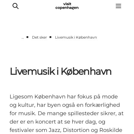
■
■
…
Det sker
Livemusik i København
This is Copenhagen
Aktiviteter
Spis & drik
Livemusik i København
Områder
Planlæg din tur
CopenPay
Ligesom København har fokus på mode
Copenhagen Card
og kultur, har byen også en forkærlighed
for musik. De mange spillesteder sikrer, at
der er en koncert at se hver dag, og
festivaler som Jazz, Distortion og Roskilde