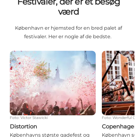
Festivaler, der er et besøg
værd
København er hjemsted for en bred palet af
festivaler. Her er nogle af de bedste.
Distortion
Copenhagen Ja
Foto
:
Victor Stawicki
Foto
:
Wonderful C
Distortion
Copenhagen 
Københavns største gadefest og
København sum