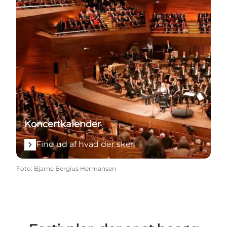
Koncertkalender
Find ud af hvad der sker
Foto
:
Bjarne Bergius Hermansen