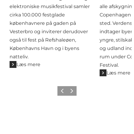
elektroniske musikfestival samler
alle afskygning
cirka 100.000 festglade
Copenhagen Ja
københavnere på gaden på
sted. Verdens 
Vesterbro og inviterer derudover
indtager byen
også til fest på Refshaleøen,
yngre, stilska
Københavns Havn og i byens
og udland in
natteliv.
rum under Co
Læs mere
Festival.
Læs mere
Forrige
Næste