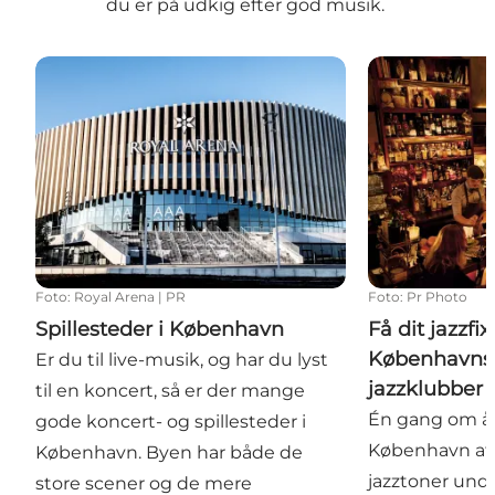
du er på udkig efter god musik.
Spillesteder i København
Få dit jazzfix
Foto
:
Royal Arena | PR
Foto
:
Pr Photo
Spillesteder i København
Få dit jazzfi
Københavns 
Er du til live-musik, og har du lyst
jazzklubber
til en koncert, så er der mange
Én gang om å
gode koncert- og spillesteder i
København af
København. Byen har både de
jazztoner und
store scener og de mere