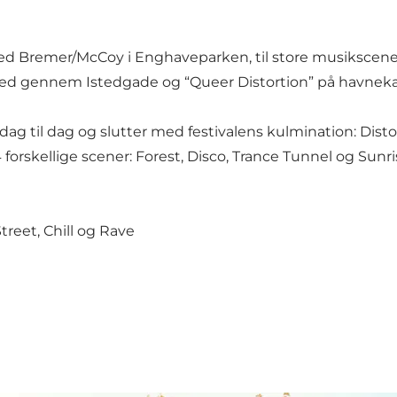
” med Bremer/McCoy i Enghaveparken, til store musikscen
ed gennem Istedgade og “Queer Distortion” på havneka
ra dag til dag og slutter med festivalens kulmination: Di
 forskellige scener: Forest, Disco, Trance Tunnel og Sunri
treet, Chill og Rave