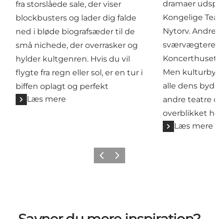
dramaer udspil
fra storslåede sale, der viser
Kongelige Tea
blockbusters og lader dig falde
Nytorv. Andre 
ned i bløde biografsæder til de
sværvægtere 
små nichede, der overrasker og
Koncerthuset 
hylder kultgenren. Hvis du vil
Men kulturby
flygte fra regn eller sol, er en tur i
alle dens byde
biffen oplagt og perfekt
Læs mere
andre teatre o
overblikket he
Læs mere
Forrige
Næste