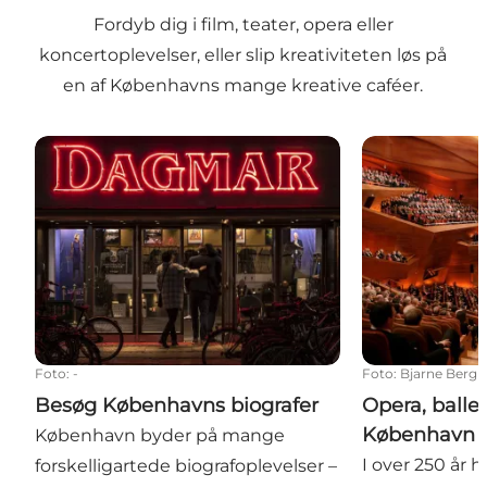
Fordyb dig i film, teater, opera eller
koncertoplevelser, eller slip kreativiteten løs på
en af Københavns mange kreative caféer.
Besøg Københavns biografer
Opera, ballet 
Foto
:
-
Foto
:
Bjarne Berg
Besøg Københavns biografer
Opera, ballet
København
København byder på mange
I over 250 år
forskelligartede biografoplevelser –