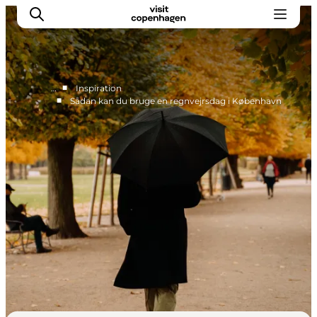
■
…
Inspiration
■
Sådan kan du bruge en regnvejrsdag i København
This is Copenhagen
Aktiviteter
Spis & drik
Områder
Planlæg din tur
CopenPay
Copenhagen Card