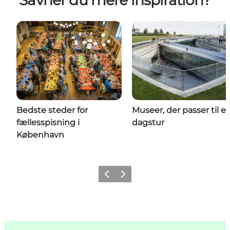
Savner du mere inspiration?
Bedste steder for
Museer, der passer til e
fællesspisning i
dagstur
København
Forrige
Næste