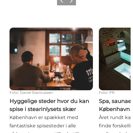
Forrige
Næste
Hyggelige steder hvor du kan spise i stearinlysets s
Spa, saunaer 
Foto
:
Daniel Rasmussen
Foto
:
PR
Hyggelige steder hvor du kan
Spa, saunaer
spise i stearinlysets skær
København
København er spækket med
Året rundt ka
fantastiske spisesteder i alle
finde forskelli