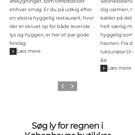
afskygninger, som tilfredsstiller
wellnessbehan
enhver smag. Er du på udkig efter
dig varmen, nå
en ekstra hyggelig restaurant, hvor
kalder på det,
der er skruet op for både levende
helt særlig m
lys og hyggen, er her et par gode
hyggelig som
forslag.
havnen. Fra de
Læs mere
luksuriøse til 
&a
Læs mere
Forrige
Næste
Søg ly for regnen i