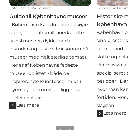
Foto
:
Daniel Rasmussen
Foto
:
Daniel Rasm
Guide til Københavns museer
Historiske m
København
I København kan du både besøge
København ose
store, internationalt anerkendte
sine brostens
kunstmuseer, dykke ned i
gamle bindin
historien og udvide horisonten på
slotte og palad
museer med helt særlige temaer.
der masser af
Her er af Københavns fedeste
specialiseret s
museer oplistet - både de
perioder i Dan
inspirerende kunstoaser midt i
hvor man kan 
byen og de smukt belliggende
fortiden. Her 
perler i nature
Læs mere
slagsen!
Læs mere