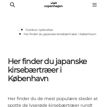
■
…
Outdoor oplevelser
■
Her finder du japanske kirsebærtræer i København
This is Copenhagen
Aktiviteter
Spis & drik
Her finder du japanske
Områder
Planlæg din tur
kirsebærtræer i
CopenPay
København
Copenhagen Card
Her finder du de mest populære steder at
spotte de lyserøde kirsebærtræer rundt