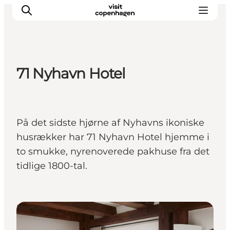
71 Nyhavn Hotel
This is Copenhagen
Aktiviteter
Spis & drik
På det sidste hjørne af Nyhavns ikoniske
Områder
husrækker har 71 Nyhavn Hotel hjemme i
Planlæg din tur
to smukke, nyrenoverede pakhuse fra det
CopenPay
tidlige 1800-tal.
Copenhagen Card
Hoteller