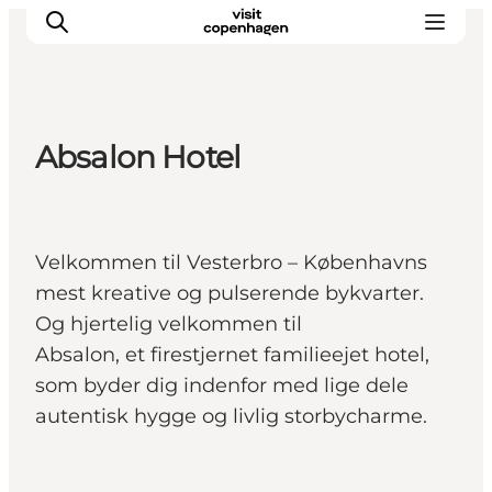
Absalon Hotel
This is Copenhagen
Aktiviteter
Spis & drik
Velkommen til Vesterbro – Københavns
Områder
mest kreative og pulserende bykvarter.
Planlæg din tur
Og hjertelig velkommen til
CopenPay
Absalon, et firestjernet familieejet hotel,
Copenhagen Card
som byder dig indenfor med lige dele
autentisk hygge og livlig storbycharme.