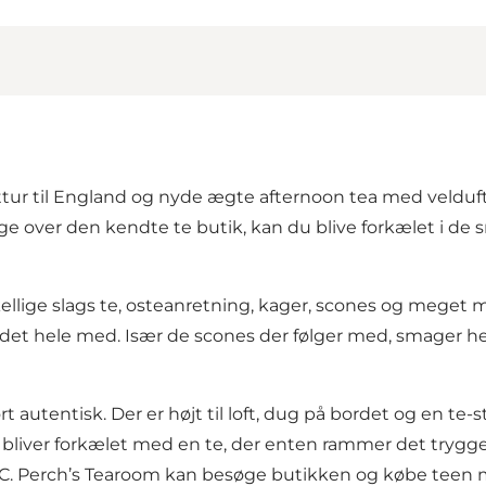
uttur til England og nyde ægte afternoon tea med veldu
r lige over den kendte te butik, kan du blive forkælet i d
kellige slags te, osteanretning, kager, scones og meget
af det hele med. Især de scones der følger med, smager he
autentisk. Der er højt til loft, dug på bordet og en te-s
 bliver forkælet med en te, der enten rammer det trygge
 A.C. Perch’s Tearoom kan besøge
butikken
og købe teen me