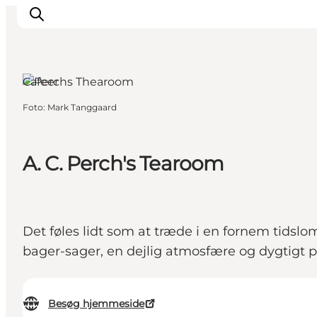
Cafeer
Foto
:
Mark Tanggaard
This is Copenhagen
Aktiviteter
Spis & drik
A. C. Perch's Tearoom
Områder
Planlæg din tur
CopenPay
Det føles lidt som at træde i en fornem tidslo
Copenhagen Card
bager-sager, en dejlig atmosfære og dygtigt pers
Besøg hjemmeside