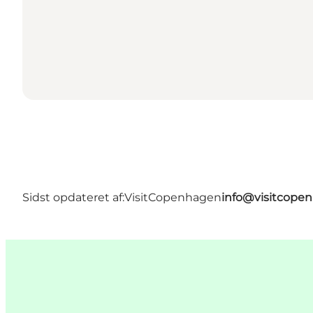
Sidst opdateret af:
VisitCopenhagen
info@visitcope