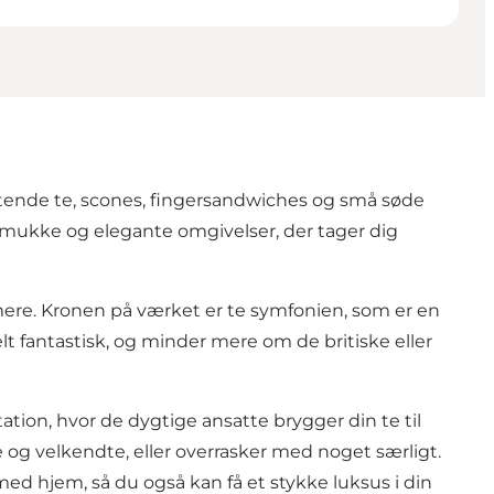
ftende te, scones, fingersandwiches og små søde
e smukke og elegante omgivelser, der tager dig
 mere. Kronen på værket er te symfonien, som er en
lt fantastisk, og minder mere om de britiske eller
tation, hvor de dygtige ansatte brygger din te til
 og velkendte, eller overrasker med noget særligt.
d hjem, så du også kan få et stykke luksus i din