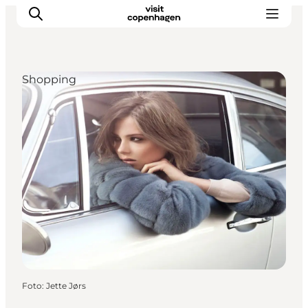
Shopping
This is Copenhagen
Aktiviteter
Spis & drik
Områder
Planlæg din tur
CopenPay
Copenhagen Card
Foto
:
Jette Jørs