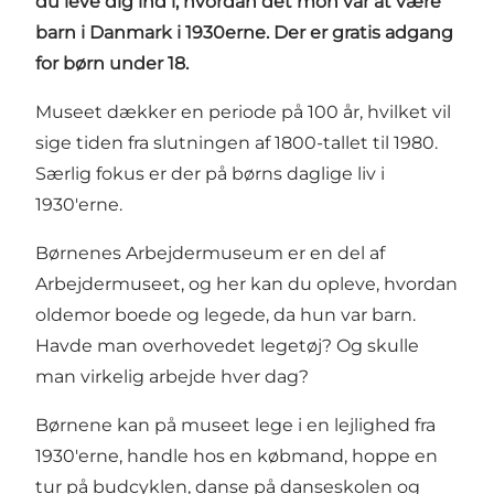
du leve dig ind i, hvordan det mon var at være
barn i Danmark i 1930erne. Der er g
ratis adgang
for børn under 18.
Museet dækker en periode på 100 år, hvilket vil
sige tiden fra slutningen af 1800-tallet til 1980.
Særlig fokus er der på børns daglige liv i
1930'erne.
Børnenes Arbejdermuseum er en del af
Arbejdermuseet, og her kan du opleve, hvordan
oldemor boede og legede, da hun var barn.
Havde man overhovedet legetøj? Og skulle
man virkelig arbejde hver dag?
Børnene kan på museet lege i en lejlighed fra
1930'erne, handle hos en købmand, hoppe en
tur på budcyklen, danse på danseskolen og