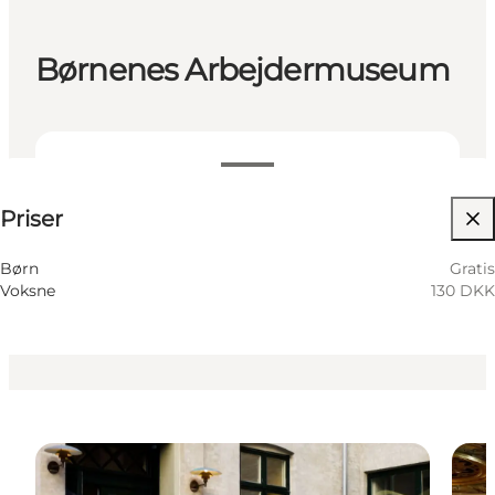
Børnenes Arbejdermuseum
130 DKK
Priser
Besøg hjemmeside
Børn
Gratis
Voksne
130 DKK