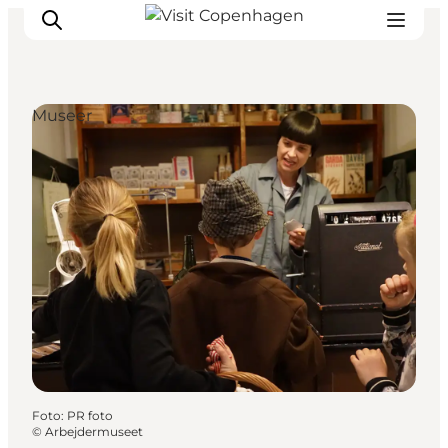
Museer
This is Copenhagen
Aktiviteter
Spis & drik
Områder
Planlæg din tur
CopenPay
Copenhagen Card
Foto
:
PR foto
©
Arbejdermuseet