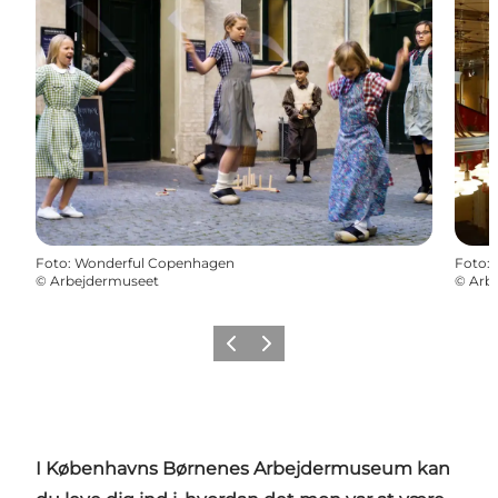
Foto
:
Wonderful Copenhagen
Foto
:
©
Arbejdermuseet
©
Arb
Forrige
Næste
I Københavns Børnenes Arbejdermuseum kan