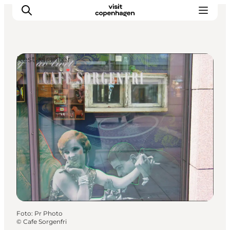
Restauranter
This is Copenhagen
Aktiviteter
Spis & drik
Områder
Planlæg din tur
CopenPay
Copenhagen Card
Foto
:
Pr Photo
©
Cafe Sorgenfri