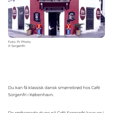
Foto
:
Pr Photo
©
Sorgenfri
Du kan få klassisk dansk smørrebrød hos Café
Sorgenfri i København.
De rødternede duge på Café Sorgenfri lyser op i