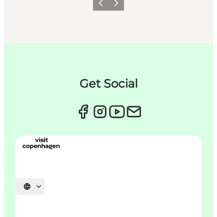
Forrige
Næste
Get Social
Vælg sprog