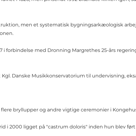
truktion, men et systematisk bygningsarkæologisk arbej
ionen.
97 i forbindelse med Dronning Margrethes 25-års regering
et Kgl. Danske Musikkonservatorium til undervisning, ek
ere bryllupper og andre vigtige ceremonier i Kongehuse
 2000 ligget på "castrum doloris" inden hun blev ført ti