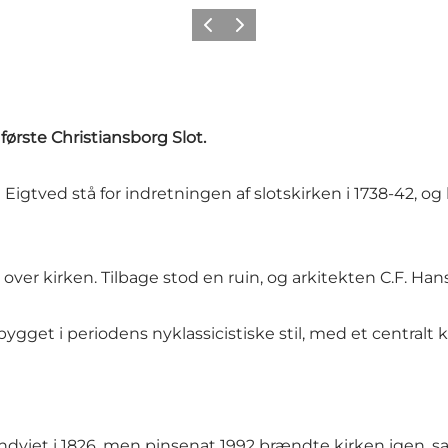
Forrige
Næste
 første
Christiansborg Slot
.
i Eigtved stå for indretningen af slotskirken i 1738-42, o
 over kirken. Tilbage stod en ruin, og arkitekten C.F. Han
 bygget i periodens nyklassicistiske stil, med et centr
 indviet i 1826, men pinsenat 1992 brændte kirken igen, 