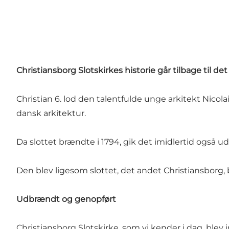
Christiansborg Slotskirkes historie går tilbage til det
Christian 6. lod den talentfulde unge arkitekt Nicola
dansk arkitektur.
Da slottet brændte i 1794, gik det imidlertid også ud
Den blev ligesom slottet, det andet Christiansborg,
Udbrændt og genopført
Christiansborg Slotskirke, som vi kender i dag, blev