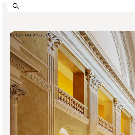
Kirker og klostre
This is Copenhagen
Aktiviteter
Spis & drik
Områder
Planlæg din tur
CopenPay
Copenhagen Card