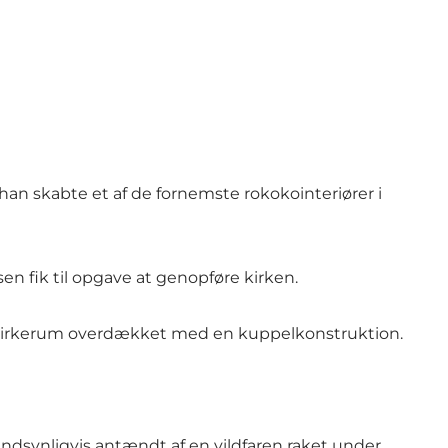
g han skabte et af de fornemste rokokointeriører i
sen fik til opgave at genopføre kirken.
alt kirkerum overdækket med en kuppelkonstruktion.
sandsynligvis antændt af en vildfaren raket under