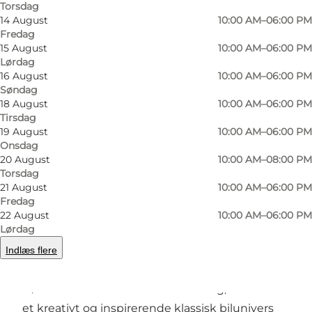
Torsdag
giver hver bil liv. Hver bil har en unik og
14 August
10:00 AM–06:00 PM
overbevisende fortælling med en blanding af
Fredag
15 August
10:00 AM–06:00 PM
nostalgi, historie og lidenskab. Udstillingen er
Lørdag
en fejring af den skønhed, det håndværk og
16 August
10:00 AM–06:00 PM
Søndag
den innovation, som definerer de klassiske biler
18 August
10:00 AM–06:00 PM
i det 20. århundrede. Mesterværker, der
Tirsdag
beundres dengang og nu på tværs af
19 August
10:00 AM–06:00 PM
Onsdag
generationer. Velkommen til Classic Car House.
20 August
10:00 AM–08:00 PM
Torsdag
21 August
10:00 AM–06:00 PM
For børn
Fredag
22 August
10:00 AM–06:00 PM
Lørdag
Hver dag kan du deltage i Car Hunt - en
skattejagt for børn, hvor du kan udforske
Indlæs flere
museet og lære mere om klassiske biler.
Børneværkstedet er åbent hver dag, hvor vi har
et kreativt og inspirerende klassisk bilunivers