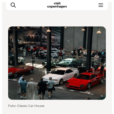
Museer
This is Copenhagen
Aktiviteter
Spis & drik
Områder
Planlæg din tur
CopenPay
Copenhagen Card
Foto
:
Classic Car House