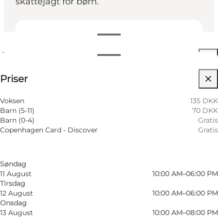
skattejagt for børn.
Se åbningstider
Åbningstider
Se priser
Priser
Besøg hjemmeside
Filtrér efter måned
6 August
10:00 AM–08:00 PM
Voksen
135 DKK
Torsdag
Barn (5-11)
70 DKK
7 August
10:00 AM–06:00 PM
Barn (0-4)
Gratis
Fredag
Copenhagen Card - Discover
Gratis
8 August
10:00 AM–06:00 PM
Lørdag
9 August
10:00 AM–06:00 PM
Søndag
Bilmuseet har flere interaktive installationer for
11 August
10:00 AM–06:00 PM
Tirsdag
både børn og voksne. Udstillingsområderne er
12 August
10:00 AM–06:00 PM
underholdende, informative og interaktive, og
Onsdag
13 August
10:00 AM–08:00 PM
vigtigst af alt viser og fortæller de historier, der