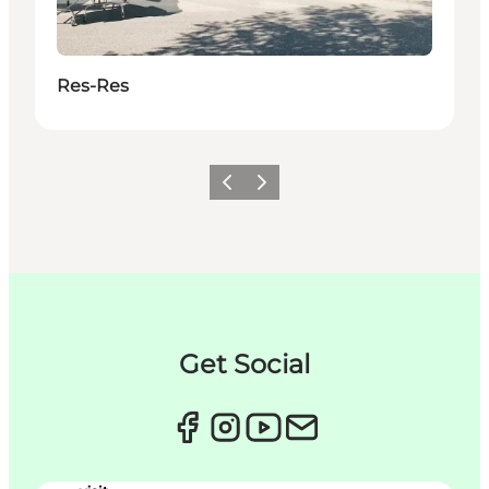
Res-Res
Forrige
Næste
Get Social