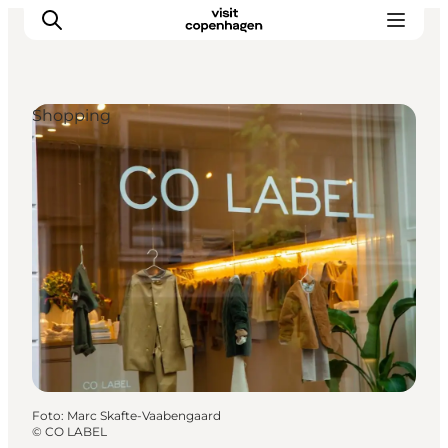
Shopping
This is Copenhagen
Aktiviteter
Spis & drik
Områder
Planlæg din tur
CopenPay
Copenhagen Card
Foto
:
Marc Skafte-Vaabengaard
©
CO LABEL