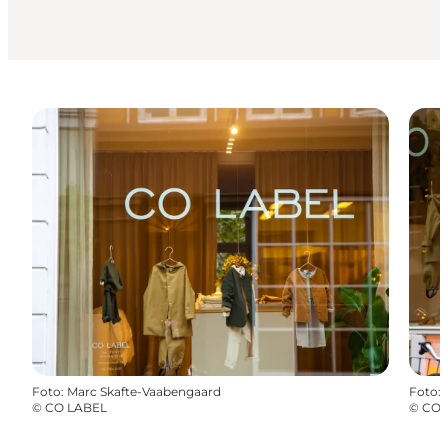
Foto
:
Marc Skafte-Vaabengaard
Foto
:
©
CO LABEL
©
CO 