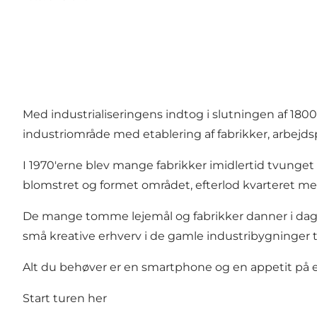
Med industrialiseringens indtog i slutningen af 1800-
industriområde med etablering af fabrikker, arbejds
I 1970'erne blev mange fabrikker imidlertid tvunget 
blomstret og formet området, efterlod kvarteret me
De mange tomme lejemål og fabrikker danner i dag 
små kreative erhverv i de gamle industribygninger 
Alt du behøver er en smartphone og en appetit på ev
Start turen
her