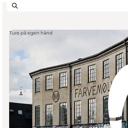
Ture på egen hånd
This is Copenhagen
Aktiviteter
Spis & drik
Områder
Planlæg din tur
CopenPay
Copenhagen Card