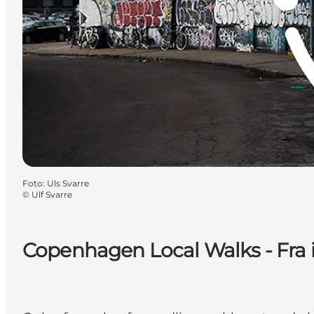
Foto
:
Uls Svarre
©
Ulf Svarre
Copenhagen Local Walks - Fra in