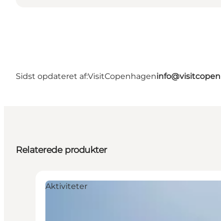
Sidst opdateret af:
VisitCopenhagen
info@visitcope
Relaterede produkter
Aktiviteter