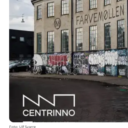
Foto
:
Ulf Svarre