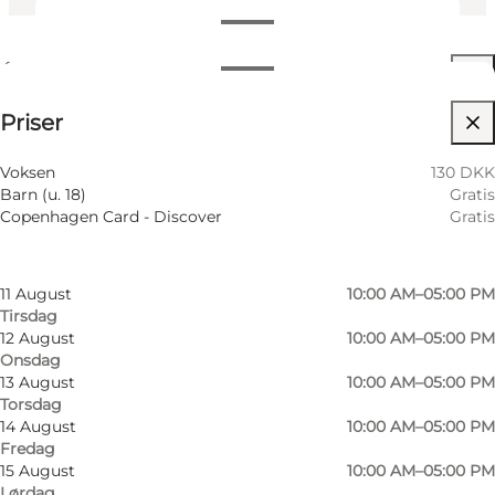
Se åbningstider
Åbningstider
130 DKK
⌘
Priser
Johanneskors
Filtrér efter måned
7 August
10:00 AM–05:00 PM
Besøg hjemmeside
Voksen
130 DKK
Fredag
Barn (u. 18)
Gratis
8 August
10:00 AM–05:00 PM
Copenhagen Card - Discover
Gratis
Lørdag
9 August
10:00 AM–05:00 PM
Søndag
11 August
10:00 AM–05:00 PM
Tirsdag
12 August
10:00 AM–05:00 PM
Onsdag
13 August
10:00 AM–05:00 PM
Torsdag
14 August
10:00 AM–05:00 PM
Fredag
15 August
10:00 AM–05:00 PM
Lørdag