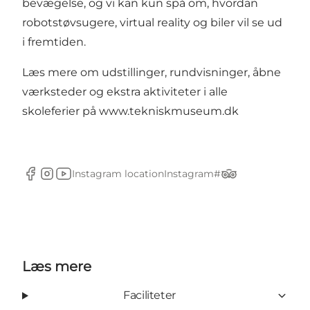
bevægelse, og vi kan kun spå om, hvordan
robotstøvsugere, virtual reality og biler vil se ud
i fremtiden.
Læs mere om udstillinger, rundvisninger, åbne
værksteder og ekstra aktiviteter i alle
skoleferier på
www.tekniskmuseum.dk
Instagram location
Instagram#
Facebook
Instagram
YouTube
TripAdvisor
Læs mere
Faciliteter