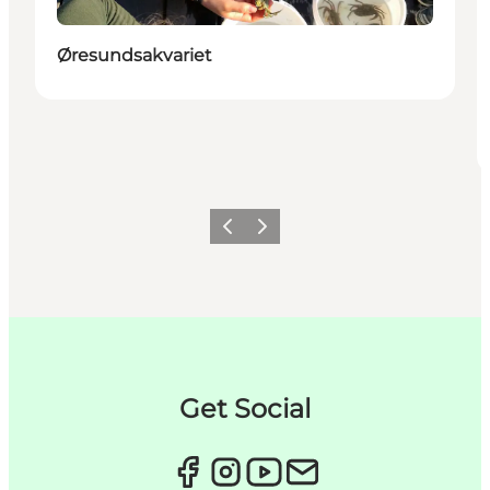
Øresundsakvariet
Forrige
Næste
Get Social