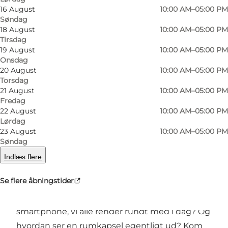
16 August
10:00 AM–05:00 PM
Søndag
18 August
10:00 AM–05:00 PM
Tirsdag
19 August
10:00 AM–05:00 PM
Onsdag
20 August
10:00 AM–05:00 PM
Torsdag
21 August
10:00 AM–05:00 PM
Foto
:
Danmarks Tekniske Museum
Foto
:
Fredag
22 August
10:00 AM–05:00 PM
Lørdag
Forrige
Næste
23 August
10:00 AM–05:00 PM
Søndag
Indlæs flere
Se flere åbningstider
Hvordan så de allerførste biler ud? Hvordan har
telefonens rejse været frem til den
smartphone, vi alle render rundt med i dag? Og
hvordan ser en rumkapsel egentligt ud? Kom