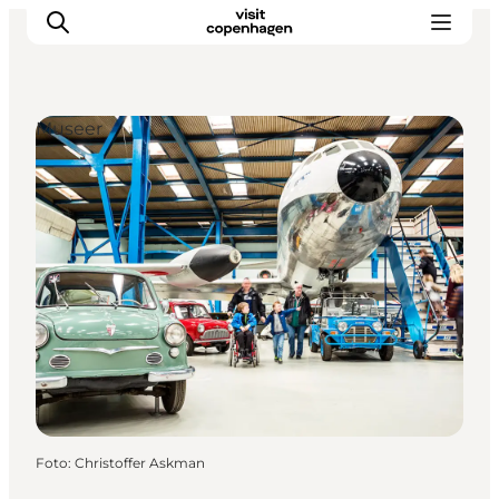
Museer
This is Copenhagen
Aktiviteter
Spis & drik
Områder
Planlæg din tur
CopenPay
Copenhagen Card
Foto
:
Christoffer Askman