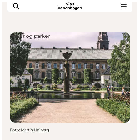
Haver og parker
This is Copenhagen
Aktiviteter
Spis & drik
Områder
Planlæg din tur
CopenPay
Copenhagen Card
Foto
:
Martin Heiberg