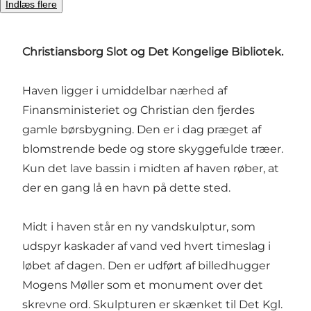
Indlæs flere
Bibliotekshaven - er en lille oase midt i byen. Du
finder den på Slotsholmen, mellem
Christiansborg Slot og Det Kongelige Bibliotek.
Haven ligger i umiddelbar nærhed af
Finansministeriet og Christian den fjerdes
gamle børsbygning. Den er i dag præget af
blomstrende bede og store skyggefulde træer.
Kun det lave bassin i midten af haven røber, at
der en gang lå en havn på dette sted.
Midt i haven står en ny vandskulptur, som
udspyr kaskader af vand ved hvert timeslag i
løbet af dagen. Den er udført af billedhugger
Mogens Møller som et monument over det
skrevne ord. Skulpturen er skænket til Det Kgl.