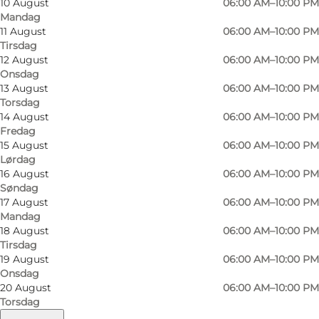
10 August
06:00 AM–10:00 PM
Mandag
11 August
06:00 AM–10:00 PM
Tirsdag
12 August
06:00 AM–10:00 PM
Onsdag
13 August
06:00 AM–10:00 PM
Torsdag
14 August
06:00 AM–10:00 PM
Fredag
15 August
06:00 AM–10:00 PM
Lørdag
16 August
06:00 AM–10:00 PM
Foto
:
Wonderful Copenhagen
Foto
:
Søndag
©
Colourbox
©
Iren
17 August
06:00 AM–10:00 PM
Mandag
18 August
06:00 AM–10:00 PM
Forrige
Næste
Tirsdag
19 August
06:00 AM–10:00 PM
Onsdag
20 August
06:00 AM–10:00 PM
Torsdag
Det Kongelige Biblioteks Have - også kaldet