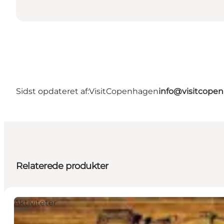
Sidst opdateret af:
VisitCopenhagen
info@visitcope
Relaterede produkter
Aktiviteter