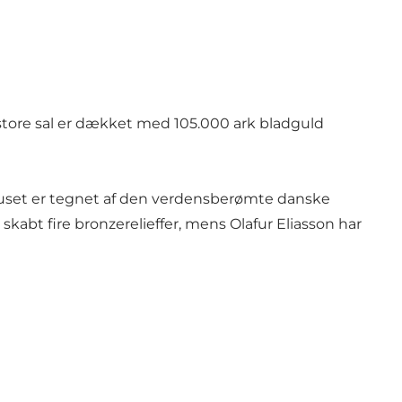
n store sal er dækket med 105.000 ark bladguld
. Huset er tegnet af den verdensberømte danske
skabt fire bronzerelieffer, mens Olafur Eliasson har