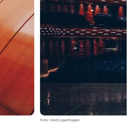
Foto
:
VisitCopenhagen