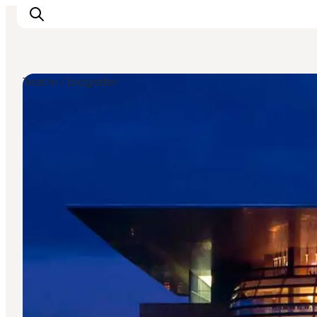
Teatre / biografer
This is Copenhagen
Aktiviteter
Spis & drik
Områder
Planlæg din tur
CopenPay
Copenhagen Card