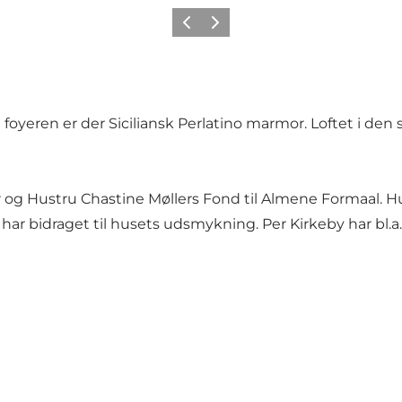
Forrige
Næste
 foyeren er der Siciliansk Perlatino marmor. Loftet i de
ller og Hustru Chastine Møllers Fond til Almene Formaal
ar bidraget til husets udsmykning. Per Kirkeby har bl.a. 